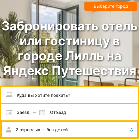
Выберите город
Забронировать отель
или гостиницу в
городе Лилль на
Яндекс Путешествия
Пожалуйста, введите направление.
Заезд
Отъезд
2 взрослых
·
без детей