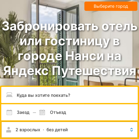
Выберите город
Забронировать отель
или гостиницу в
городе Нанси на
Яндекс Путешествия
Пожалуйста, введите направление.
Заезд
Отъезд
2 взрослых
·
без детей