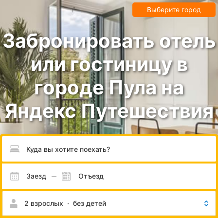
Выберите город
Забронировать отель
или гостиницу в
городе Пула на
Яндекс Путешествия
Пожалуйста, введите направление.
Заезд
Отъезд
2 взрослых
·
без детей