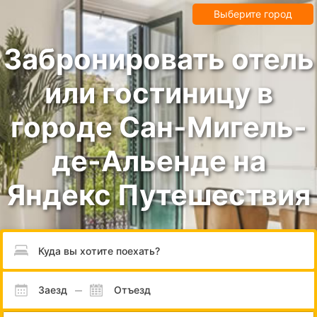
Выберите город
Забронировать отель
или гостиницу в
городе Сан-Мигель-
де-Альенде на
Яндекс Путешествия
Пожалуйста, введите направление.
Заезд
Отъезд