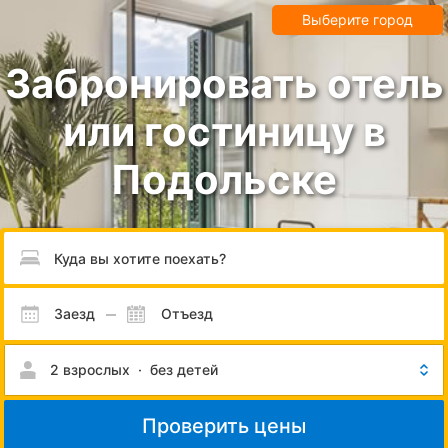
Выберите город
Забронировать отель
или гостиницу в
Подольске
Пожалуйста, введите направление.
Заезд
Отъезд
2 взрослых
·
без детей
Проверить цены