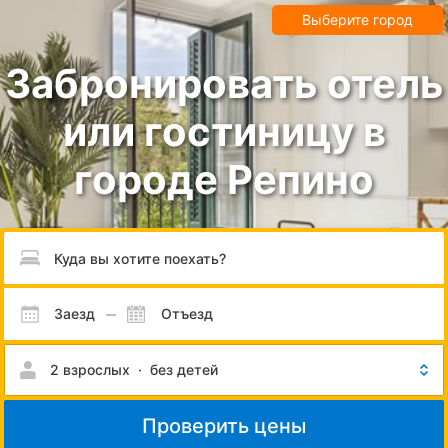
Выберите город
Забронировать отель
или гостиницу в
городе Репино
Пожалуйста, введите направление.
Заезд
Отъезд
2 взрослых
·
без детей
Проверить цены