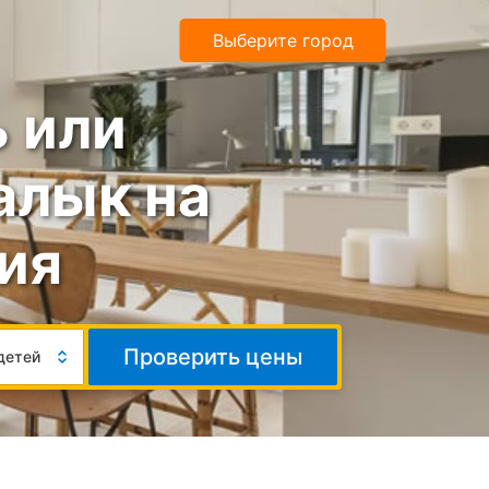
Выберите город
 или
алык на
ия
Число
Проверить цены
детей
гостей