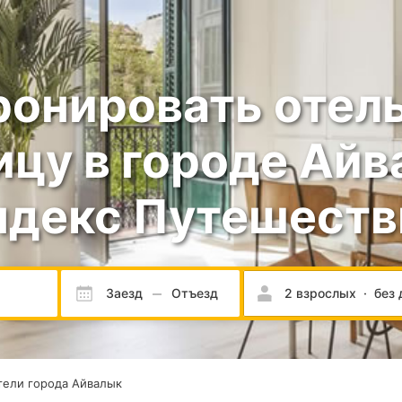
ронировать отель
ицу в городе Айв
ндекс Путешеств
Заезд
Отъезд
2 взрослых
·
без 
ели города Айвалык