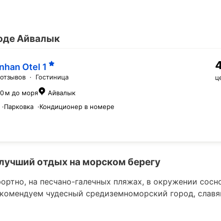
роде Айвалык
nhan Otel
1
 отзывов
·
Гостиница
ц
0 м до моря
Айвалык
·
Парковка
·
Кондиционер в номере
 лучший отдых на морском берегу
ортно, на песчано-галечных пляжах, в окружении сосн
екомендуем чудесный средиземноморский город, слав