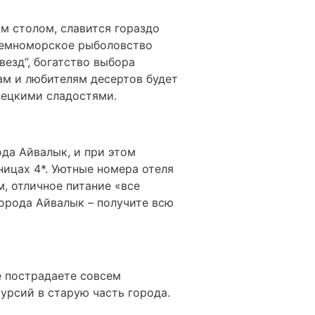
им столом, славится гораздо
иземноморское рыболовство
везд”, богатство выбора
ам и любителям десертов будет
рецкими сладостями.
да Айвалык, и при этом
ицах 4*. Уютные номера отеля
, отличное питание «все
города Айвалык – получите всю
ve пострадаете совсем
урсий в старую часть города.