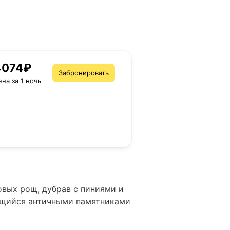
4074₽
Забронировать
ена за 1 ночь
овых рощ, дубрав с пиниями и
ящийся античными памятниками