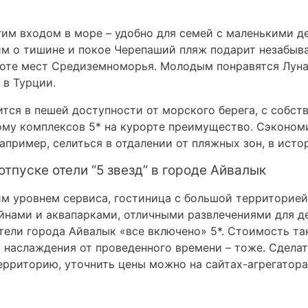
им входом в море – удобно для семей с маленькими д
им о тишине и покое Черепаший пляж подарит незабыва
оте мест Средиземноморья. Молодым понравятся Луна-
 в Турции.
тся в пешей доступности от морского берега, с собст
ому комплексов 5* на курорте преимущество. Сэконо
пример, селиться в отдалении от пляжных зон, в исто
тпуске отели “5 звезд” в городе Айвалык
им уровнем сервиса, гостиница с большой территорией
нами и аквапарками, отличными развлечениями для дет
отели города Айвалык «все включено» 5*. Стоимость т
 наслаждения от проведенного времени – тоже. Сделат
рриторию, уточнить цены можно на сайтах-агрегатора