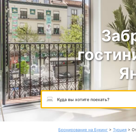
Заб
гостин
Я
Пожалуйста, введите направление.
Бронирование на Букинг
>
Турция
> От