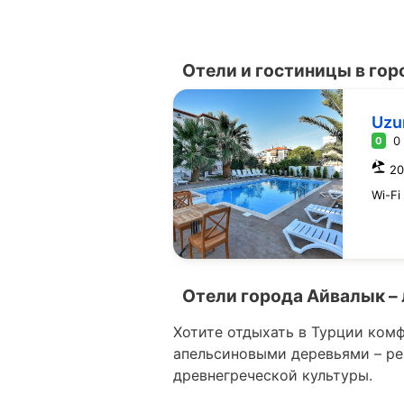
Отели и гостиницы в го
Uzu
0
0
20
Wi-Fi
Отели города Айвалык –
Хотите отдыхать в Турции комф
апельсиновыми деревьями – р
древнегреческой культуры.