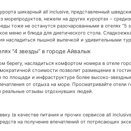
урорта шикарный all inclusive, представленный шведск
з морепродуктов, нежели на других курортах – сред
еды тоже не останутся разочарованными в отелях “5 з
ское меню и блюда для диетического стола. Сладкоежк
ия насладиться пышной выпечкой и удивительными ту
елях “4 звезды” в городе Айвалык
м берегу, насладиться комфортом номера в отеле горо
емократичной стоимости позволит размещение в гостин
е по площади и инфраструктуре более высоко-звездным
ечатления от отдыха на море. Просматривайте отели 
реальные отзывы отдохнувших людей.
евку (в качестве питания и прочих сервисов all inclusi
редств на получение впечатлений от потрясающих экск