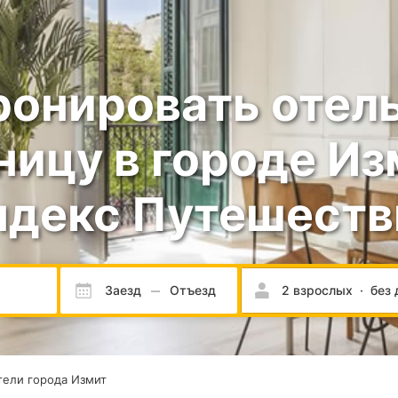
ронировать отель
ницу в городе Из
ндекс Путешеств
Заезд
Отъезд
2 взрослых
·
без 
ели города Измит