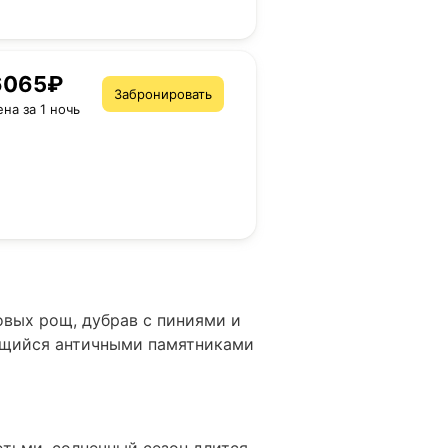
6065₽
Забронировать
ена за 1 ночь
овых рощ, дубрав с пиниями и
ящийся античными памятниками