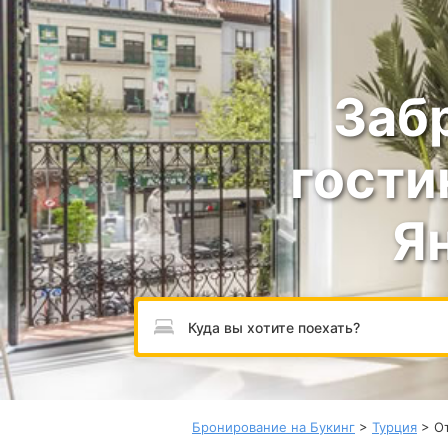
Заб
гости
Я
Пожалуйста, введите направление.
Бронирование на Букинг
>
Турция
> От