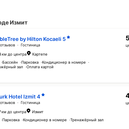
оде Измит
bleTree by Hilton Kocaeli
5
 отзывов
·
Гостиница
ц
4 км до центра
Картепе
·
Бассейн
·
Парковка
·
Кондиционер в номере
·
ажёрный зал
·
Оплата картой
urk Hotel Izmit
4
 отзывов
·
Гостиница
ц
7 км до центра
Измит
·
Парковка
·
Кондиционер в номере
·
Тренажёрный зал