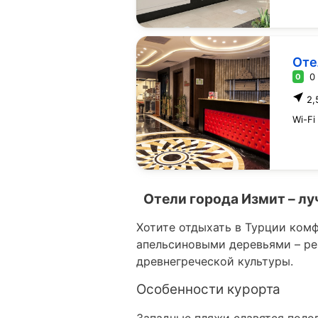
Оте
0
0
2,
Wi-Fi
Отели города Измит – лу
Хотите отдыхать в Турции комф
апельсиновыми деревьями – р
древнегреческой культуры.
Особенности курорта