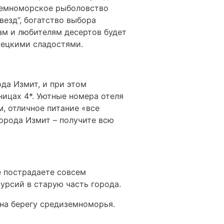
иземноморское рыболовство
везд”, богатство выбора
ам и любителям десертов будет
рецкими сладостями.
да Измит, и при этом
ицах 4*. Уютные номера отеля
, отличное питание «все
орода Измит – получите всю
ve пострадаете совсем
урсий в старую часть города.
на берегу средиземноморья.