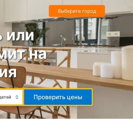
Выберите город
 или
мит на
ия
Число
Проверить цены
детей
гостей