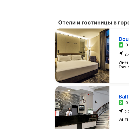
Отели и гостиницы в гор
Dou
0
0
2,
Wi-Fi
Трен
Balt
0
0
2,
Wi-Fi