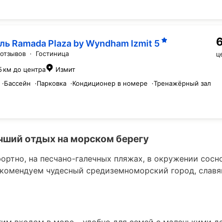
ль Ramada Plaza by Wyndham Izmit
5
 отзывов
·
Гостиница
ц
5 км до центра
Измит
·
Бассейн
·
Парковка
·
Кондиционер в номере
·
Тренажёрный зал
чший отдых на морском берегу
ортно, на песчано-галечных пляжах, в окружении сосн
екомендуем чудесный средиземноморский город, слав