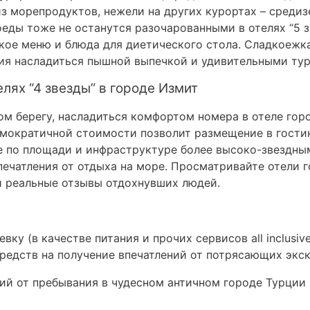
з морепродуктов, нежели на других курортах – сред
еды тоже не останутся разочарованными в отелях “5 з
ское меню и блюда для диетического стола. Сладкоежк
ия насладиться пышной выпечкой и удивительными ту
елях “4 звезды” в городе Измит
м берегу, насладиться комфортом номера в отеле горо
емократичной стоимости позволит размещение в гостин
е по площади и инфраструктуре более высоко-звездным
ечатления от отдыха на море. Просматривайте отели г
реальные отзывы отдохнувших людей.
евку (в качестве питания и прочих сервисов all inclusi
редств на получение впечатлений от потрясающих экск
ий от пребывания в чудесном античном городе Турции 