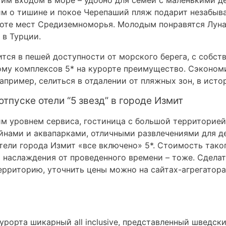
им входом в море – удобно для семей с маленькими д
им о тишине и покое Черепаший пляж подарит незабыва
оте мест Средиземноморья. Молодым понравятся Луна-
 в Турции.
тся в пешей доступности от морского берега, с собст
ому комплексов 5* на курорте преимущество. Сэконо
пример, селиться в отдалении от пляжных зон, в исто
тпуске отели “5 звезд” в городе Измит
им уровнем сервиса, гостиница с большой территорией
нами и аквапарками, отличными развлечениями для дет
отели города Измит «все включено» 5*. Стоимость так
 наслаждения от проведенного времени – тоже. Сделат
рриторию, уточнить цены можно на сайтах-агрегатора
урорта шикарный all inclusive, представленный шведск