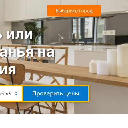
Выберите город
 или
анья на
ия
Число
Проверить цены
детей
гостей