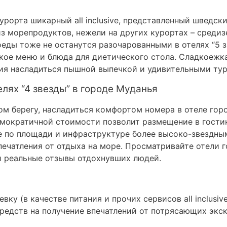
урорта шикарный all inclusive, представленный шведск
з морепродуктов, нежели на других курортах – сред
еды тоже не останутся разочарованными в отелях “5 з
ское меню и блюда для диетического стола. Сладкоежк
ия насладиться пышной выпечкой и удивительными ту
елях “4 звезды” в городе Муданья
м берегу, насладиться комфортом номера в отеле горо
емократичной стоимости позволит размещение в гостин
е по площади и инфраструктуре более высоко-звездным
ечатления от отдыха на море. Просматривайте отели г
реальные отзывы отдохнувших людей.
евку (в качестве питания и прочих сервисов all inclusi
редств на получение впечатлений от потрясающих экск