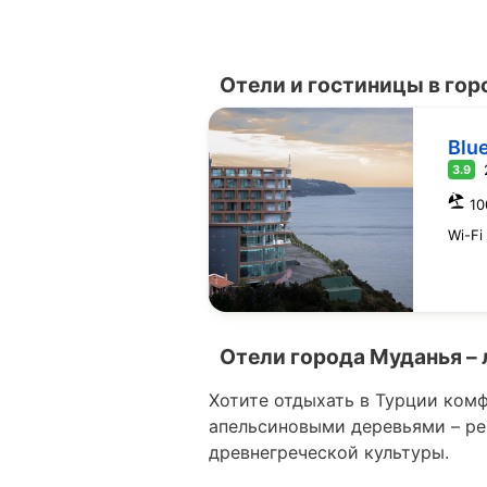
Отели и гостиницы в го
Blu
3.9
10
Wi-Fi
Отели города Муданья –
Хотите отдыхать в Турции комф
апельсиновыми деревьями – р
древнегреческой культуры.