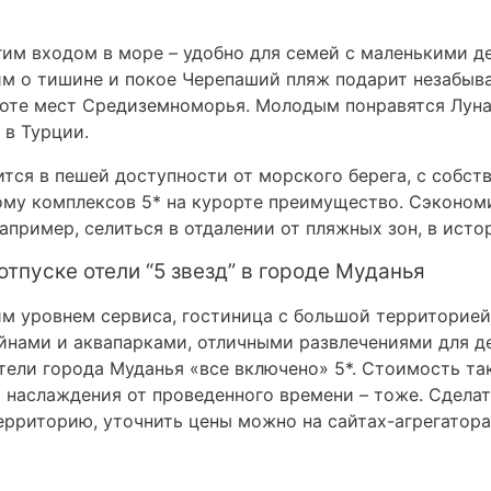
им входом в море – удобно для семей с маленькими д
им о тишине и покое Черепаший пляж подарит незабыва
оте мест Средиземноморья. Молодым понравятся Луна-
 в Турции.
тся в пешей доступности от морского берега, с собст
ому комплексов 5* на курорте преимущество. Сэконо
пример, селиться в отдалении от пляжных зон, в исто
тпуске отели “5 звезд” в городе Муданья
им уровнем сервиса, гостиница с большой территорией
нами и аквапарками, отличными развлечениями для дет
отели города Муданья «все включено» 5*. Стоимость т
 наслаждения от проведенного времени – тоже. Сделат
рриторию, уточнить цены можно на сайтах-агрегатора