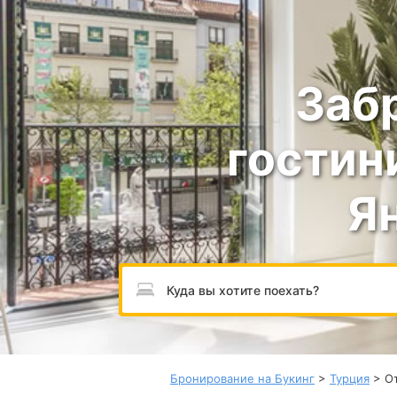
Заб
гостин
Я
Пожалуйста, введите направление.
Бронирование на Букинг
>
Турция
> От