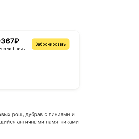
9367₽
Забронировать
ена за 1 ночь
овых рощ, дубрав с пиниями и
ящийся античными памятниками