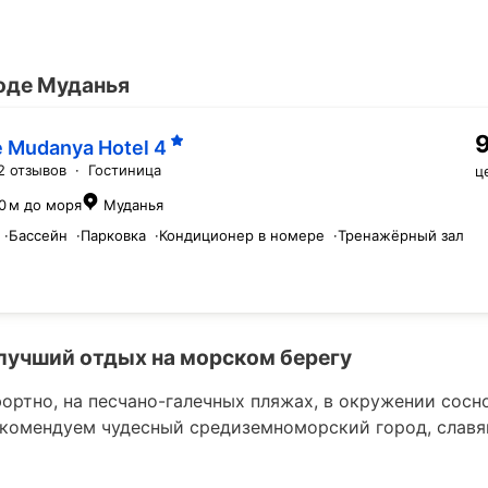
роде Муданья
e Mudanya Hotel
4
2 отзывов
·
Гостиница
ц
0 м до моря
Муданья
·
Бассейн
·
Парковка
·
Кондиционер в номере
·
Тренажёрный зал
 лучший отдых на морском берегу
ортно, на песчано-галечных пляжах, в окружении сосн
екомендуем чудесный средиземноморский город, слав