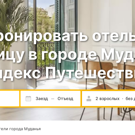
ронировать отель
ицу в городе Муд
ндекс Путешеств
Заезд
Отъезд
2 взрослых
·
без 
ели города Муданья