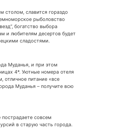
им столом, славится гораздо
иземноморское рыболовство
везд”, богатство выбора
ам и любителям десертов будет
рецкими сладостями.
да Муданья, и при этом
ицах 4*. Уютные номера отеля
, отличное питание «все
орода Муданья – получите всю
ve пострадаете совсем
урсий в старую часть города.