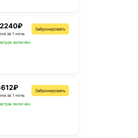
12240₽
Забронировать
ена за 1 ночь
автрак включён
6612₽
Забронировать
ена за 1 ночь
автрак включён