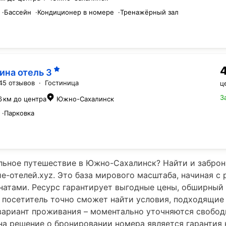
·
Бассейн
·
Кондиционер в номере
·
Тренажёрный зал
ина отель
3
45 отзывов
·
Гостиница
ц
З
6 км до центра
Южно-Сахалинск
·
Парковка
ьное путешествие в Южно-Сахалинск? Найти и заброн
е-отелей.xyz. Это база мирового масштаба, начиная с
натами. Ресурс гарантирует выгодные цены, обширный 
 посетитель точно сможет найти условия, подходящие 
ариант проживания – моментально уточняются свобод
 решение о бронировании номера является гарантия н