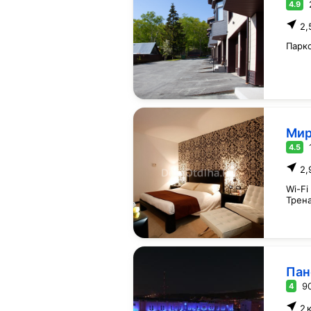
4.9
2,
Парк
Ми
4.5
2,
Wi-Fi
Трен
Пан
9
4
2 