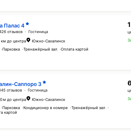
а Палас
4
426 отзывов
·
Гостиница
ц
З
1 км до центра
Южно-Сахалинск
·
Парковка
·
Тренажёрный зал
·
Оплата картой
алин-Саппоро
3
145 отзывов
·
Гостиница
ц
З
0 м до центра
Южно-Сахалинск
·
Парковка
·
Кондиционер в номере
·
Тренажёрный зал
·
та картой