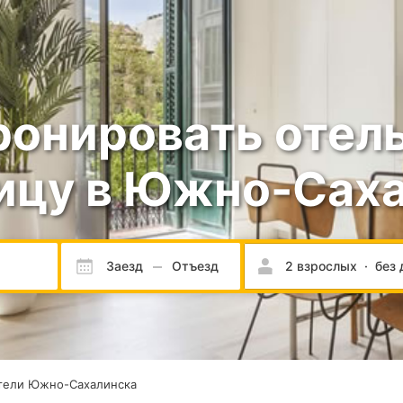
ронировать отель
ицу в Южно-Сах
Заезд
Отъезд
2 взрослых
·
без 
тели Южно-Сахалинска