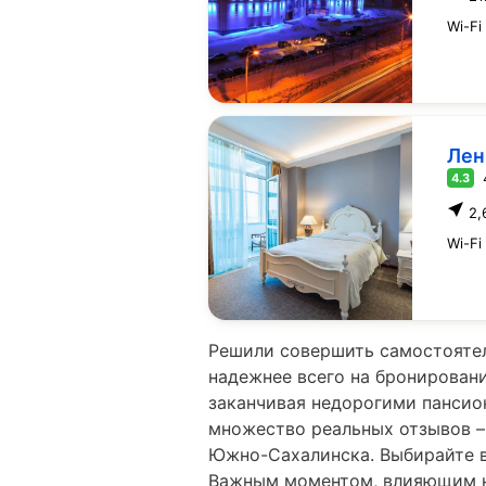
Wi-Fi
Лен
4.3
2,
Wi-Fi
Решили совершить самостоятел
надежнее всего на бронировани
заканчивая недорогими пансио
множество реальных отзывов –
Южно-Сахалинска. Выбирайте в
Важным моментом, влияющим на