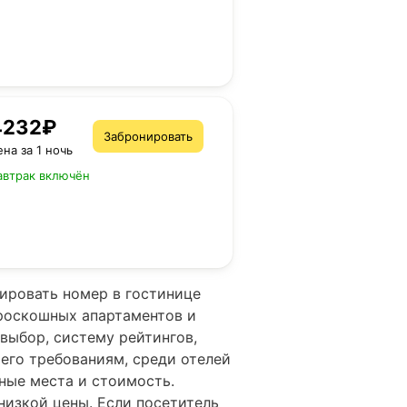
4232₽
Забронировать
ена за 1 ночь
автрак включён
ировать номер в гостинице
 роскошных апартаментов и
выбор, систему рейтингов,
его требованиям, среди отелей
ные места и стоимость.
изкой цены. Если посетитель