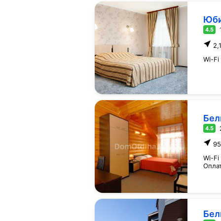
Юб
4.5
2,
Wi-Fi
Бел
4.5
95
Wi-Fi
Опла
Бел