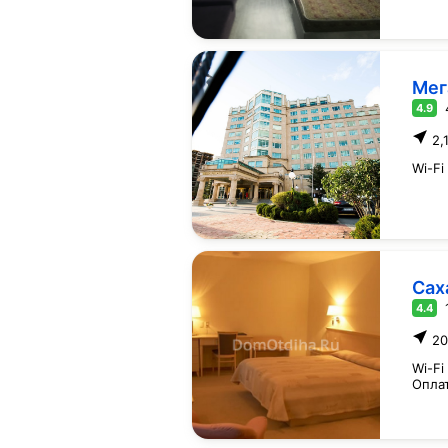
Мег
4.9
2,
Wi-Fi
Сах
4.4
20
Wi-Fi
Опла