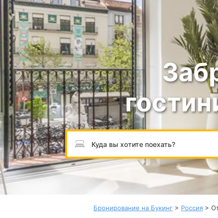
Заб
гостин
Пожалуйста, введите направление.
Бронирование на Букинг
>
Россия
> О