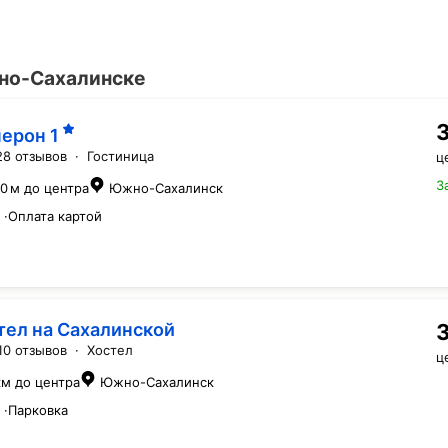
но-Сахалинске
нерон
1
28 отзывов
·
Гостиница
ц
З
0 м до центра
Южно-Сахалинск
·
Оплата картой
тел на Сахалинской
10 отзывов
·
Хостел
ц
км до центра
Южно-Сахалинск
·
Парковка