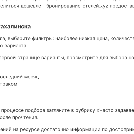
елиться дешевле – бронирование-отелей.xyz предоста
ахалинска
а, выберите фильтры: наиболее низкая цена, количеств
о варианта.
первой странице варианты, просмотрите для выбора н
последний месяц
втраком
а
 процессе подбора загляните в рубрику «Часто задава
осле прочтения.
ений на ресурсе достаточно информации по достопри