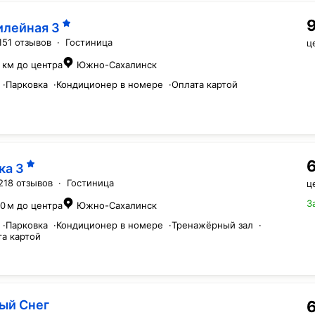
илейная
3
151 отзывов
·
Гостиница
ц
1 км до центра
Южно-Сахалинск
·
Парковка
·
Кондиционер в номере
·
Оплата картой
ка
3
218 отзывов
·
Гостиница
ц
З
0 м до центра
Южно-Сахалинск
·
Парковка
·
Кондиционер в номере
·
Тренажёрный зал
·
та картой
ый Снег