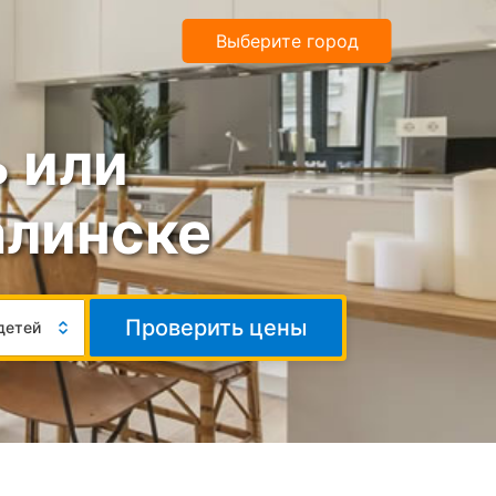
Выберите город
 или
алинске
Число
Проверить цены
детей
гостей